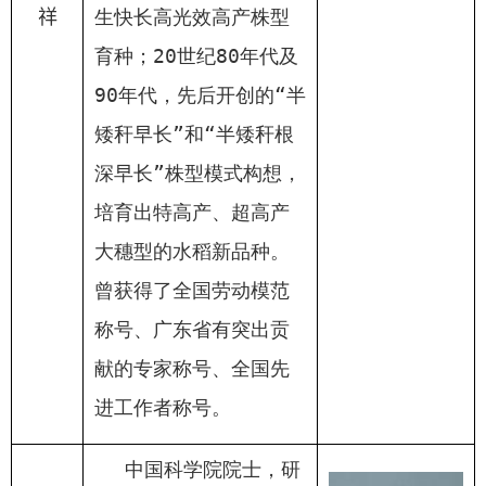
祥
生快长高光效高产株型
育种；
20
世纪
80
年代及
90
年代，先后开创的“半
矮秆早长”和“半矮秆根
深早长”株型模式构想，
培育出特高产、超高产
大穗型的水稻新品种。
曾获得了全国劳动模范
称号、广东省有突出贡
献的专家称号、全国先
进工作者称号。
中国科学院院士，研