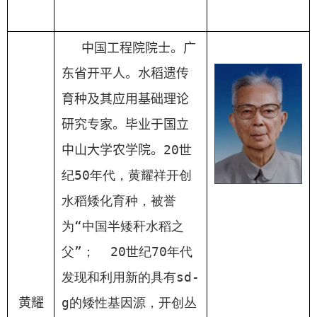
中国
工程
院
院士
。广
东省开平人。水稻遗传
育种及其应用基础理论
研究专家。毕业于国立
中山大学农学院。
20
世
纪
50
年代，黄耀祥开创
水稻矮化育种，被誉
为“中国半矮秆水稻之
父”；
20
世纪
70
年代
发现和利用新的具有
sd-
黄耀
g
的矮性基因源，开创丛