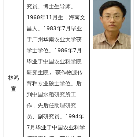
究员、博士生导师。
1960
年
11
月生，海南文
昌人。
1983
年
7
月毕业
于广州华南农业大学获
学士学位。
1986
年
7
月
毕业于
中国农业科学院
研究生院
,
获作物遗传
林鸿
育种
专业硕士学位
。后
宣
到
中国水稻研究所
工
作，先后任
助理研究
员
、副研究员。
1994
年
7
月毕业于中国农业科学