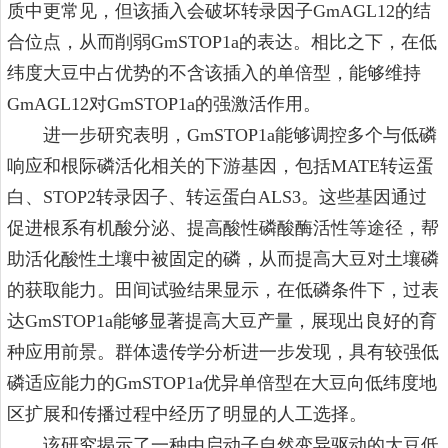
质中更常见，但该插入会破坏转录因子GmAGL12的结
合位点，从而削弱GmSTOP1a的表达。相比之下，在低
纬度大豆中占优势的不含该插入的单倍型，能够维持
GmAGL12对GmSTOP1a的强激活作用。
进一步研究表明，GmSTOP1a能够调控多个与低磷
响应和根际磷活化相关的下游基因，包括MATE转运蛋
白、STOP2转录因子、转运蛋白ALS3。这些基因通过
促进根系有机酸分泌、提高酸性磷酸酶活性等途径，帮
助活化酸性土壤中被固定的磷，从而提高大豆对土壤磷
的获取能力。田间试验结果显示，在低磷条件下，过表
达GmSTOP1a能够显著提高大豆产量，展现出良好的育
种应用前景。群体遗传学分析进一步发现，具有较强低
磷适应能力的GmSTOP1a优异单倍型在大豆向低纬度地
区扩展和传播过程中经历了明显的人工选择。
该研究揭示了一种由启动子自然变异驱动的大豆低