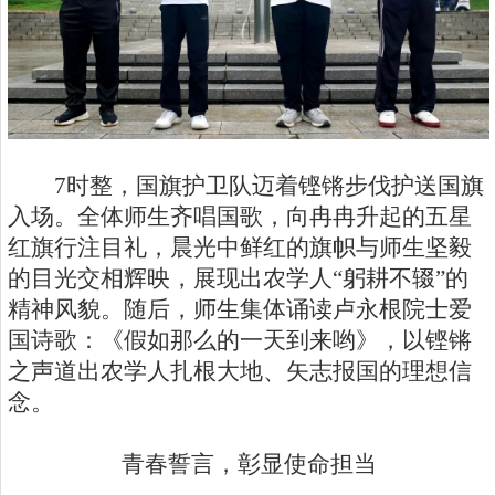
7
时整，国旗护卫队迈着铿锵步伐护送国旗
入场。全体师生齐唱国歌，向冉冉升起的五星
红旗行注目礼，晨光中鲜红的旗帜与师生坚毅
的目光交相辉映，展现出农学人“躬耕不辍”的
精神风貌。随后，师生集体诵读卢永根院士爱
国诗歌：《假如那么的一天到来哟》，以铿锵
之声道出农学人扎根大地、矢志报国的理想信
念。
青春誓言，彰显使命担当