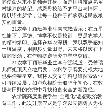
的使命从来不是独善其身，而是用科技点亮乡
村振兴的希望。感恩母校给予的平台与情怀，
愿以毕生所学，让每一粒种子都承载起民族粮
安的重量。
21
农学丁颖班毕业生曾志锋表示：在五星
红旗下，厚德、博学不仅是校训，更是农学人
的精神烙印。选择在华农深耕，我以双手感知
土壤温度，用脚步丈量田野。未来将以滚石上
坡的韧劲，在作物抗逆研究中寻求突破。
21
农学丁颖班毕业生李宁远说道：受曾瑞
儿师姐顶天立地启发，农科学子既要扎根大地
也要仰望星空。我将以交叉学科思维探索农业
可持续发展，如卢永根院士般坚守初心，在数
据与田野的交织中寻找粮食安全的新路径。
农学院高度重视学生“全程化”思想政治教
育工作，此次升旗仪式是学院以立德树人为根