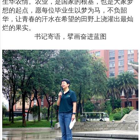
生华农情。农业，是国家的根基，也是大家梦
想的起点，愿每位毕业生以梦为马，不负韶
华，让青春的汗水在希望的田野上浇灌出最灿
烂的果实。
书记寄语，擘画奋进蓝图