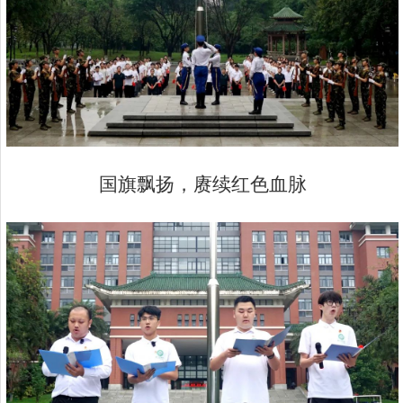
国旗飘扬，赓续红色血脉