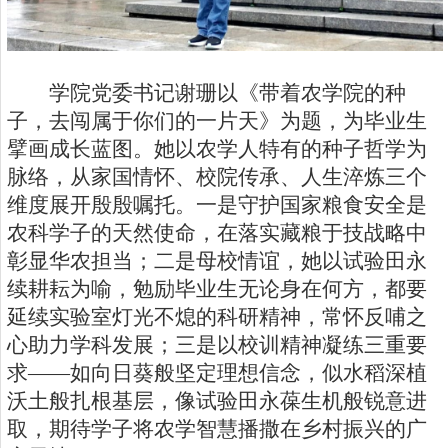
学院党委书记谢珊以《带着农学院的种
子，去闯属于你们的一片天》为题，为毕业生
擘画成长蓝图。她以农学人特有的种子哲学为
脉络，从家国情怀、校院传承、人生淬炼三个
维度展开殷殷嘱托。一是守护国家粮食安全是
农科学子的天然使命，在落实藏粮于技战略中
彰显华农担当；二是母校情谊，她以试验田永
续耕耘为喻，勉励毕业生无论身在何方，都要
延续实验室灯光不熄的科研精神，常怀反哺之
心助力学科发展；三是以校训精神凝练三重要
求——如向日葵般坚定理想信念，似水稻深植
沃土般扎根基层，像试验田永葆生机般锐意进
取，期待学子将农学智慧播撒在乡村振兴的广