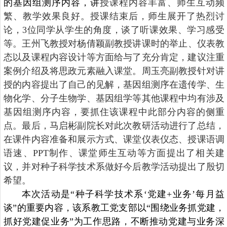
的基因组测序内容，讲
授课程内容丰富、师生互动频
繁、教学效果良好。授课结束后，师生展开了热烈讨
论，
3
位同学从学生的角度，谈了听课效果、学习感受
等。王州飞教授对
杨倩颖
副教授讲课时的
举止
、仪表教
态以及课程内容设计等方面给与了充分肯定，
建议注重
案例介绍及将思政元素融入课堂。周玉亮副教授针对讲
授的内容提出了自己的见解，基因组测序在遗传学、生
物化学、分子生物学、基因组学等其他课程中均有涉及
基因组测序内容，要抓住该课程中此部分内容的侧重
点。最后，马启彬副院长对此次教研活动进行了总结，
在课件内容准备和展示方式、课堂仪表仪态、授课语调
语速、
PPT
制作、课堂师生互动等方面提出了相关建
议，并对种子科学技术系做好今后教学活动提出了殷切
希望。
本次活动是“种子科学技术系‘党建
+
业务’每月益
谈”的重要内容，该系教工党支部以“围绕业务抓党建，
抓好党建促业务”为工作思路，不断推动党建与业务深